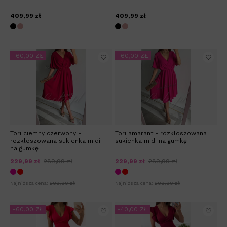
409,99 zł
409,99 zł
-60,00 ZŁ
-60,00 ZŁ
Tori ciemny czerwony -
Tori amarant - rozkloszowana
rozkloszowana sukienka midi
sukienka midi na gumkę
na gumkę
229,99 zł
289,99 zł
229,99 zł
289,99 zł
Najniższa cena:
289,99 zł
Najniższa cena:
289,99 zł
-60,00 ZŁ
-40,00 ZŁ