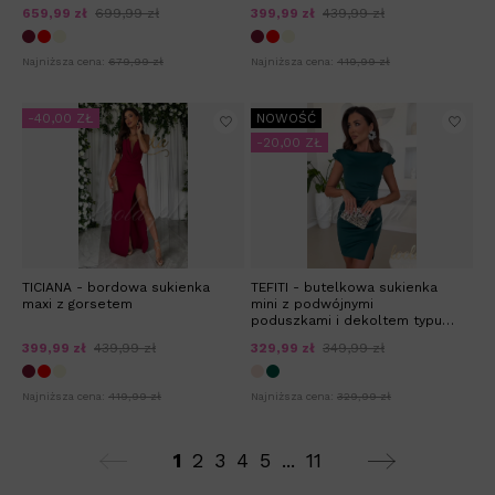
659,99 zł
699,99 zł
399,99 zł
439,99 zł
Najniższa cena:
679,99 zł
Najniższa cena:
419,99 zł
-40,00 ZŁ
NOWOŚĆ
-20,00 ZŁ
TICIANA - bordowa sukienka
TEFITI - butelkowa sukienka
maxi z gorsetem
mini z podwójnymi
poduszkami i dekoltem typu
łódka
399,99 zł
439,99 zł
329,99 zł
349,99 zł
Najniższa cena:
419,99 zł
Najniższa cena:
329,99 zł
1
2
3
4
5
...
11