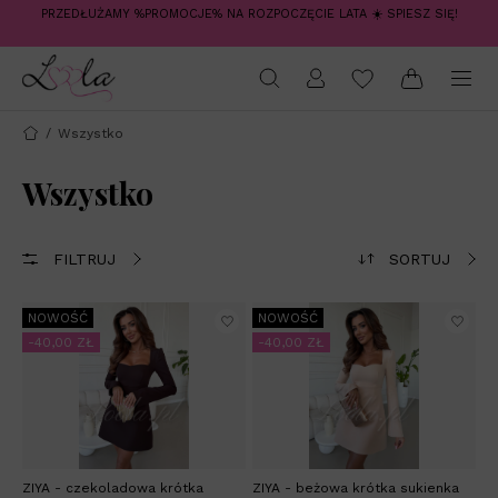
PRZEDŁUŻAMY %PROMOCJE% NA ROZPOCZĘCIE LATA ☀️ SPIESZ SIĘ!
/
Wszystko
Wszystko
FILTRUJ
SORTUJ
NOWOŚĆ
NOWOŚĆ
-40,00 ZŁ
-40,00 ZŁ
ZIYA - czekoladowa krótka
ZIYA - beżowa krótka sukienka