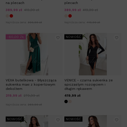
na plecach
plecach
389,99 zł
419,99 zł
389,99 zł
419,99 zł
Najniższa cena:
399,99 zł
Najniższa cena:
419,99 zł
-60,00 ZŁ
NOWOŚĆ
VEXA butelkowa - Błyszcząca
VENICE - czarna sukienka ze
sukienka maxi z kopertowym
spiczastym rozcięciem i
dekoltem
długim rękawem
219,99 zł
279,99 zł
419,99 zł
Najniższa cena:
269,99 zł
NOWOŚĆ
NOWOŚĆ