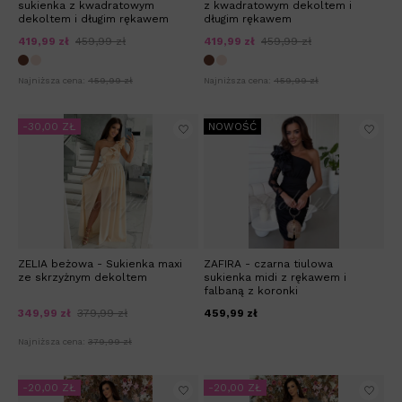
sukienka z kwadratowym
z kwadratowym dekoltem i
dekoltem i długim rękawem
długim rękawem
419,99 zł
459,99 zł
419,99 zł
459,99 zł
Najniższa cena:
459,99 zł
Najniższa cena:
459,99 zł
-30,00 ZŁ
NOWOŚĆ
ZELIA beżowa - Sukienka maxi
ZAFIRA - czarna tiulowa
ze skrzyżnym dekoltem
sukienka midi z rękawem i
falbaną z koronki
349,99 zł
379,99 zł
459,99 zł
Najniższa cena:
379,99 zł
-20,00 ZŁ
-20,00 ZŁ