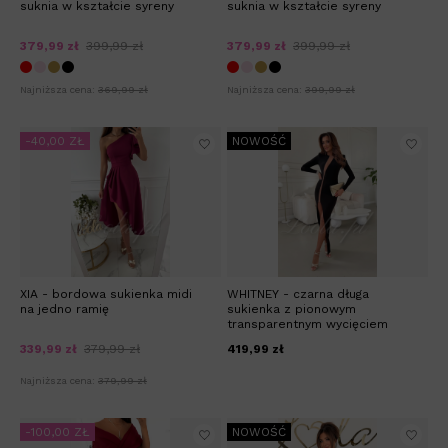
suknia w kształcie syreny
suknia w kształcie syreny
379,99 zł
399,99 zł
379,99 zł
399,99 zł
Najniższa cena:
369,99 zł
Najniższa cena:
399,99 zł
-40,00 ZŁ
NOWOŚĆ
XIA - bordowa sukienka midi
WHITNEY - czarna długa
na jedno ramię
sukienka z pionowym
transparentnym wycięciem
339,99 zł
379,99 zł
419,99 zł
Najniższa cena:
379,99 zł
-100,00 ZŁ
NOWOŚĆ