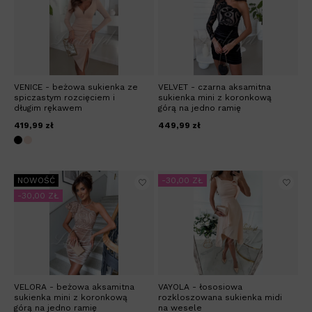
VENICE - beżowa sukienka ze
VELVET - czarna aksamitna
spiczastym rozcięciem i
sukienka mini z koronkową
długim rękawem
górą na jedno ramię
419,99 zł
449,99 zł
NOWOŚĆ
-30,00 ZŁ
-30,00 ZŁ
VELORA - beżowa aksamitna
VAYOLA - łososiowa
sukienka mini z koronkową
rozkloszowana sukienka midi
górą na jedno ramię
na wesele