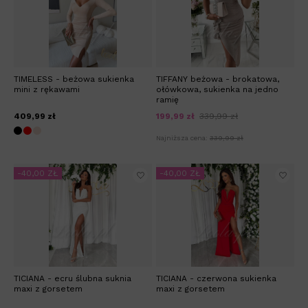
TIMELESS - beżowa sukienka
TIFFANY beżowa - brokatowa,
mini z rękawami
ołówkowa, sukienka na jedno
ramię
409,99 zł
199,99 zł
339,99 zł
Najniższa cena:
339,99 zł
-40,00 ZŁ
-40,00 ZŁ
TICIANA - ecru ślubna suknia
TICIANA - czerwona sukienka
maxi z gorsetem
maxi z gorsetem