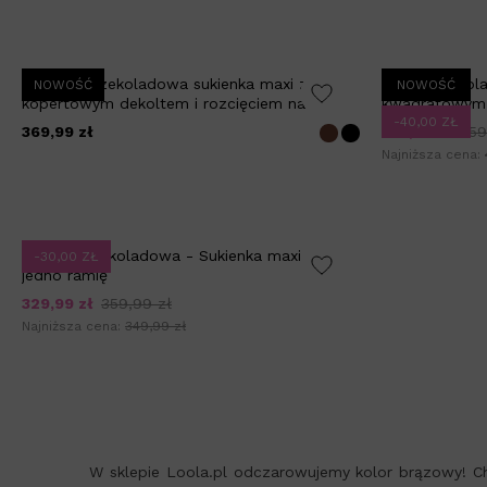
PENNY - czekoladowa sukienka maxi z
ZIYA - czekol
NOWOŚĆ
NOWOŚĆ
kopertowym dekoltem i rozcięciem na
kwadratowym 
plecach
-40,00 ZŁ
369,99 zł
419,99 zł
459
Najniższa cena:
SOPHIE czekoladowa - Sukienka maxi na
-30,00 ZŁ
jedno ramię
329,99 zł
359,99 zł
Najniższa cena:
349,99 zł
W sklepie Loola.pl odczarowujemy kolor brązowy! Ch