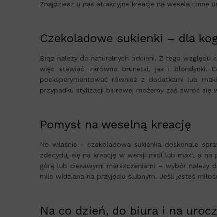
Znajdziesz u nas atrakcyjne kreacje na wesela i inne u
Czekoladowe sukienki – dla ko
Brąz należy do naturalnych odcieni. Z tego względu 
więc stawiać zarówno brunetki, jak i blondynki
poeksperymentować również z dodatkami lub makij
przypadku stylizacji biurowej możemy zaś zwróć się w
Pomysł na weselną kreację
No właśnie - czekoladowa sukienka doskonale sprawd
zdecyduj się na kreację w wersji midi lub maxi, a 
górą lub ciekawymi marszczeniami – wybór należy do
mile widziana na przyjęciu ślubnym. Jeśli jesteś miło
Na co dzień, do biura i na uroc