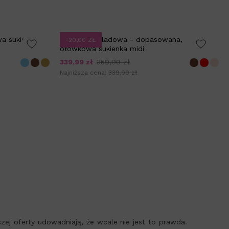
a sukienka
HEIDI czekoladowa - dopasowana,
-20,00 ZŁ
ołówkowa sukienka midi
339,99 zł
359,99 zł
Najniższa cena:
339,99 zł
ej oferty udowadniają, że wcale nie jest to prawda.