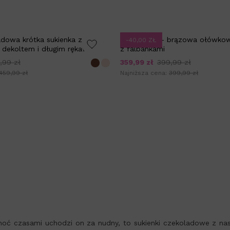
adowa krótka sukienka z
ROCHELLA - brązowa ołówkow
-40,00 ZŁ
dekoltem i długim rękawem
z falbankami
,99 zł
359,99 zł
399,99 zł
459,99 zł
Najniższa cena:
399,99 zł
oć czasami uchodzi on za nudny, to sukienki czekoladowe z nasz