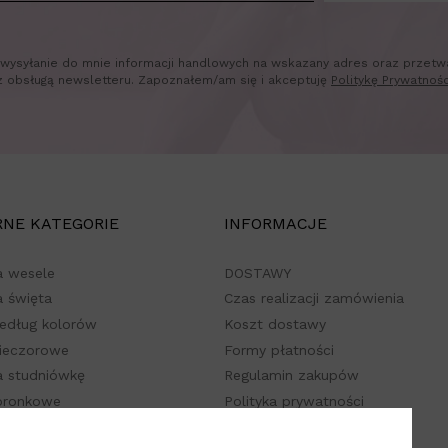
wysyłanie do mnie informacji handlowych na wskazany adres oraz przetw
z obsługą newsletteru. Zapoznałem/am się i akceptuję
Politykę Prywatnośc
NE KATEGORIE
INFORMACJE
a wesele
DOSTAWY
a święta
Czas realizacji zamówienia
według kolorów
Koszt dostawy
wieczorowe
Formy płatności
a studniówkę
Regulamin zakupów
koronkowe
Polityka prywatności
O nas