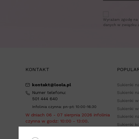
Wyrażam zgodę na 
danych w związku 
KONTAKT
POPULAR
kontakt@loola.pl
Sukienki n
Numer telefonu:
Sukienki n
501 444 640
Sukienki 
Infolinia czynna: pn-pt: 10:00-16:30
Sukienki 
W dniach 06 - 07 sierpnia 2026 infolinia
Sukienki n
czynna w godz: 10:00 - 13:00
.
Sukienki 
Adres do wysyłki: