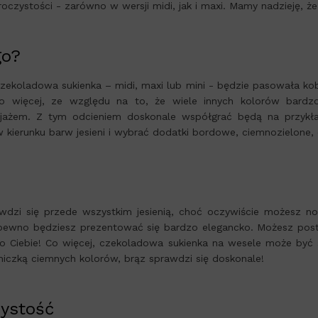
roczystości - zarówno w wersji midi, jak i maxi. Mamy nadzieję, że
go?
czekoladowa sukienka – midi, maxi lub mini - będzie pasowała ko
. Co więcej, ze względu na to, że wiele innych kolorów bar
ażem. Z tym odcieniem doskonale współgrać będą na przykła
 kierunku barw jesieni i wybrać dodatki bordowe, ciemnozielone, 
zi się przede wszystkim jesienią, choć oczywiście możesz nosi
na pewno będziesz prezentować się bardzo elegancko. Możesz post
 Ciebie! Co więcej, czekoladowa sukienka na wesele może być alt
śniczką ciemnych kolorów, brąz sprawdzi się doskonale!
zystość