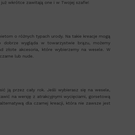
 już wkrótce zawitają one i w Twojej szafie!
bietom o różnych typach urody. Na takie kreacje mogą
dzo dobrze wygląda w towarzystwie brązu, możemy
d złote akcesoria, które wybierzemy na wesele. W
czarne lub nude.
ć ją przez cały rok. Jeśli wybierasz się na wesele,
awić na wersję z atrakcyjnymi wycięciami, gorsetową
ernatywą dla czarnej kreacji, która nie zawsze jest