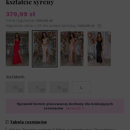
kształcie syreny
379,99 zł
Cena regularna:
399,99 zł
Najniższa cena z 30 dni przed obniżką:
369,99 zł
Jeżeli produkt 
niż 30 dni, wyśw
od momentu, ki
sprzedaży.
ROZMIAR:
XS
S
M
L
Sprawdź termin planowanej dostawy dla brakujących
rozmiarów
sprawdź
Tabela rozmiarów
Nie ma Twojego rozmiaru? Kliknij w interesujący Cię rozmiar i