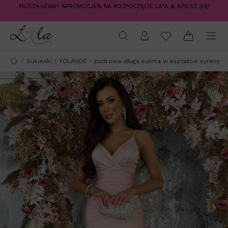
PRZEDŁUŻAMY %PROMOCJE% NA ROZPOCZĘCIE LATA ☀️ SPIESZ SIĘ!
/
Sukienki
/
YOLANDE - pudrowa długa suknia w kształcie syreny