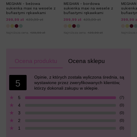
MEGHAN - beżowa
MEGHAN - bordowa
MEGHAN 
sukienka maxi na wesele z
sukienka maxi na wesele z
sukienka
bufiastymi rękawkami
bufiastymi rękawkami
bufiasty
399,99 zł
439,99 zł
399,99 zł
439,99 zł
399,99 z
Najniższa cena:
439,99 zł
Najniższa cena:
439,99 zł
Najniższa 
Ocena produktu
Ocena sklepu
Opinie, z których została wyliczona średnia, są
5
wystawione przez zweryfikowanych klientów,
którzy dokonali zakupu w sklepie.
5
(7)
4
(0)
3
(0)
2
(0)
1
(0)