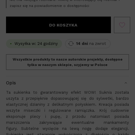
zapisz się na powiadomienie o dostępności
DO KOSZYKA
Wysyłka w: 24 godziny
14 dni
na zwrot
Wszystkie produkty to nasze autorskie projekty, dostępne
tylko w naszym sklepie, szyjemy w Polsce
Opis
Ta sukienka to gwarantowany efekt WOW! Suknia została
uszyta z przepięknie dopasowującej się do sylwetki, bardzo
elastycznej dzianiny z delikatnym połyskiem. Kreacja posiada
wszyte miseczki i regulowane ramiączka. Krój cudownie
eksponuje plecy i pupę, z przodu natomiast posiada
marszczenia zakrywające ewentualne mankamenty
figury. Subtelne wycięcie na lewą nogę dodaje elegancji.
Sukienka jest starannie wykończona z dbałością o każdy