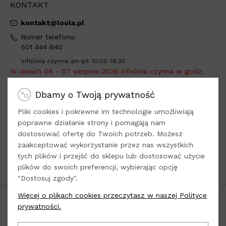
KONTAKT
kontakt@loola.pl
Numer telefonu:
501 444 640
Infolinia czynna: pn-pt: 10:00-16:30
W dniach 06 - 07 sierpnia 2026 infolinia czynna w godz:
10:00 - 13:00
.
Dbamy o Twoją prywatność
Adres do wysyłki:
Loola -
tylko sprzedaż online
Pliki cookies i pokrewne im technologie umożliwiają
Dys, ul. Kwiatowa 8
poprawne działanie strony i pomagają nam
dostosować ofertę do Twoich potrzeb. Możesz
21-003 Ciecierzyn
zaakceptować wykorzystanie przez nas wszystkich
woj. lubelskie
tych plików i przejść do sklepu lub dostosować użycie
plików do swoich preferencji, wybierając opcję
Odwiedź nasze
Social Media
"Dostosuj zgody".
Więcej o plikach cookies przeczytasz w naszej Polityce
POPULARNE KATEGORIE
prywatności.
INFORMACJE