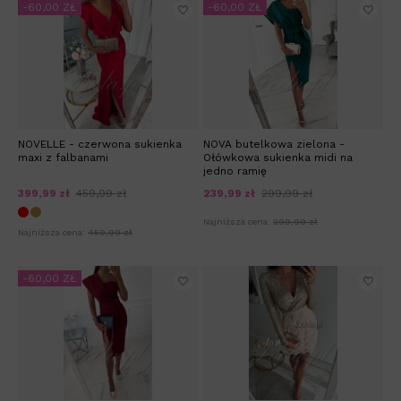
-60,00 ZŁ
-60,00 ZŁ
NOVELLE - czerwona sukienka
NOVA butelkowa zielona -
maxi z falbanami
Ołówkowa sukienka midi na
jedno ramię
399,99 zł
459,99 zł
239,99 zł
299,99 zł
Najniższa cena:
299,99 zł
Najniższa cena:
459,99 zł
-60,00 ZŁ