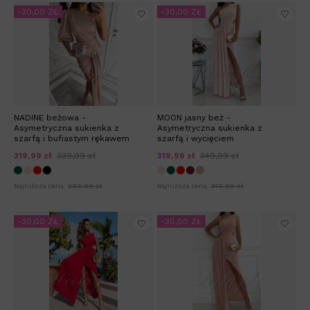
-20,00 ZŁ
-30,00 ZŁ
NADINE beżowa -
MOON jasny beż -
Asymetryczna sukienka z
Asymetryczna sukienka z
szarfą i bufiastym rękawem
szarfą i wycięciem
319,99 zł
339,99 zł
319,99 zł
349,99 zł
Najniższa cena:
299,99 zł
Najniższa cena:
319,99 zł
-30,00 ZŁ
-30,00 ZŁ