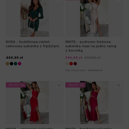
NORA - butelkowa zieleń
NIKITA - pudrowo-beżowa
cekinowa sukienka z frędzlami
sukienka maxi na jedno ramię
z koronką
469,99 zł
369,99 zł
409,99 zł
Najniższa cena:
409,99 zł
-40,00 ZŁ
-40,00 ZŁ