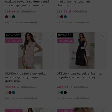
rozkloszowana sukienka midi
mini z asymetrycznym
z opadającymi ramionami
dekoltem
369,99 zł
389,99 zł
369,99 zł
399,99 zł
Najniższa cena:
389,99 zł
Najniższa cena:
349,99 zł
NOWOŚĆ
NOWOŚĆ
-30,00 ZŁ
-30,00 ZŁ
OLINDA - beżowa sukienka
OFELIA - czarna sukienka maxi
mini z asymetrycznym
na jedno ramię z koronką
dekoltem
369,99 zł
399,99 zł
409,99 zł
439,99 zł
Najniższa cena:
349,99 zł
Najniższa cena:
389,99 zł
-30,00 ZŁ
-30,00 ZŁ