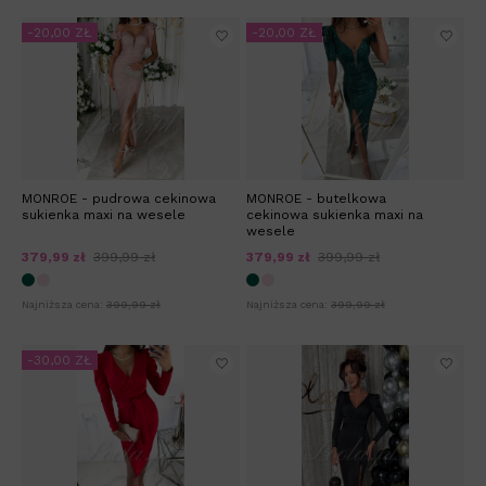
-20,00 ZŁ
-20,00 ZŁ
MONROE - pudrowa cekinowa
MONROE - butelkowa
sukienka maxi na wesele
cekinowa sukienka maxi na
wesele
379,99 zł
399,99 zł
379,99 zł
399,99 zł
Najniższa cena:
399,99 zł
Najniższa cena:
399,99 zł
-30,00 ZŁ