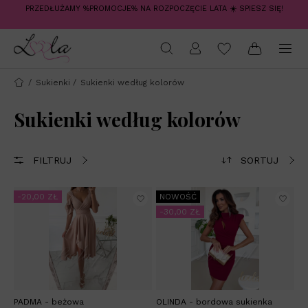
PRZEDŁUŻAMY %PROMOCJE% NA ROZPOCZĘCIE LATA ☀️ SPIESZ SIĘ!
/
Sukienki
/
Sukienki według kolorów
Sukienki według kolorów
FILTRUJ
SORTUJ
-20,00 ZŁ
NOWOŚĆ
-30,00 ZŁ
PADMA - beżowa
OLINDA - bordowa sukienka