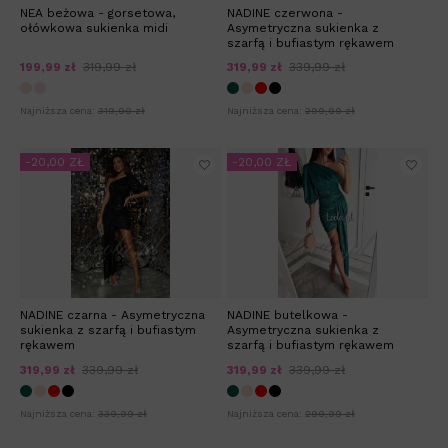
NEA beżowa - gorsetowa,
NADINE czerwona -
ołówkowa sukienka midi
Asymetryczna sukienka z
szarfą i bufiastym rękawem
199,99 zł
319,99 zł
319,99 zł
339,99 zł
Najniższa cena:
319,99 zł
Najniższa cena:
299,99 zł
-20,00 ZŁ
-20,00 ZŁ
NADINE czarna - Asymetryczna
NADINE butelkowa -
sukienka z szarfą i bufiastym
Asymetryczna sukienka z
rękawem
szarfą i bufiastym rękawem
319,99 zł
339,99 zł
319,99 zł
339,99 zł
Najniższa cena:
339,99 zł
Najniższa cena:
299,99 zł