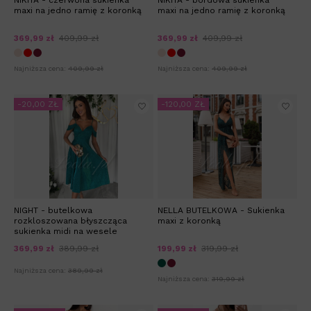
NIKITA - czerwona sukienka
NIKITA - bordowa sukienka
maxi na jedno ramię z koronką
maxi na jedno ramię z koronką
369,99 zł
409,99 zł
369,99 zł
409,99 zł
Najniższa cena:
409,99 zł
Najniższa cena:
409,99 zł
-20,00 ZŁ
-120,00 ZŁ
NIGHT - butelkowa
NELLA BUTELKOWA - Sukienka
rozkloszowana błyszcząca
maxi z koronką
sukienka midi na wesele
369,99 zł
389,99 zł
199,99 zł
319,99 zł
Najniższa cena:
389,99 zł
Najniższa cena:
319,99 zł