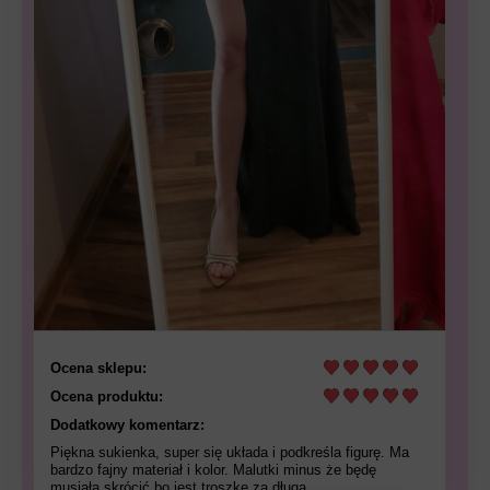
Ocena sklepu:
Ocena produktu:
Dodatkowy komentarz:
Piękna sukienka, super się układa i podkreśla figurę. Ma
bardzo fajny materiał i kolor. Malutki minus że będę
musiała skrócić bo jest troszkę za długa