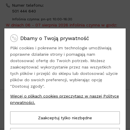
Numer telefonu:
501 444 640
Infolinia czynna: pn-pt: 10:00-16:30
W dniach 06 - 07 sierpnia 2026 infolinia czynna w godz:
10:00 - 13:00
.
Dbamy o Twoją prywatność
Adres do wysyłki:
Loola -
tylko sprzedaż online
Pliki cookies i pokrewne im technologie umożliwiają
Dys, ul. Kwiatowa 8
poprawne działanie strony i pomagają nam
dostosować ofertę do Twoich potrzeb. Możesz
21-003 Ciecierzyn
zaakceptować wykorzystanie przez nas wszystkich
woj. lubelskie
tych plików i przejść do sklepu lub dostosować użycie
plików do swoich preferencji, wybierając opcję
Odwiedź nasze
Social Media
"Dostosuj zgody".
Więcej o plikach cookies przeczytasz w naszej Polityce
POPULARNE KATEGORIE
prywatności.
INFORMACJE
Zaakceptuj tylko niezbędne
OBSŁUGA KLIENTA