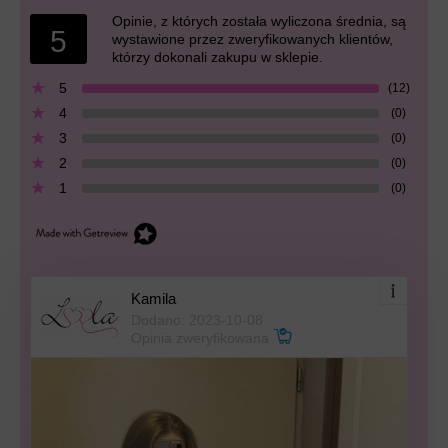
Opinie, z których została wyliczona średnia, są
5
wystawione przez zweryfikowanych klientów,
którzy dokonali zakupu w sklepie.
5
(12)
4
(0)
3
(0)
2
(0)
1
(0)
Kamila
Dodano: 2023-10-08
Opinia zweryfikowana