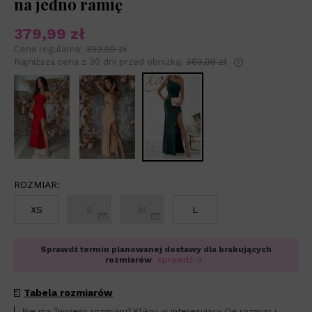
na jedno ramię
379,99 zł
Cena regularna:
399,99 zł
Najniższa cena z 30 dni przed obniżką:
369,99 zł
Jeżeli produkt 
niż 30 dni, wyśw
od momentu, ki
sprzedaży.
ROZMIAR:
XS
S
M
L
Sprawdź termin planowanej dostawy dla brakujących
rozmiarów
sprawdź
Tabela rozmiarów
Nie ma Twojego rozmiaru? Kliknij w interesujący Cię rozmiar i