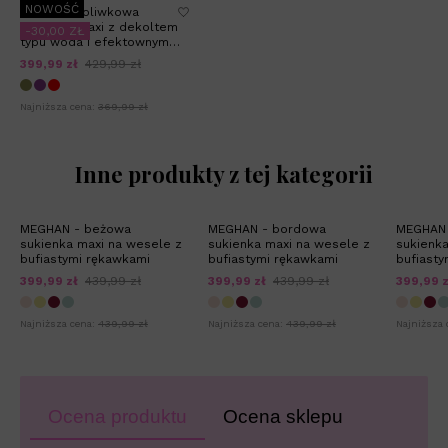
NOWOŚĆ
ANDREA - oliwkowa
sukienka maxi z dekoltem
-30,00 ZŁ
typu woda i efektownym
sznurowaniem na plecach
399,99 zł
429,99 zł
Najniższa cena:
369,99 zł
Inne produkty z tej kategorii
MEGHAN - beżowa
MEGHAN - bordowa
MEGHAN 
sukienka maxi na wesele z
sukienka maxi na wesele z
sukienka
bufiastymi rękawkami
bufiastymi rękawkami
bufiasty
399,99 zł
439,99 zł
399,99 zł
439,99 zł
399,99 z
Najniższa cena:
439,99 zł
Najniższa cena:
439,99 zł
Najniższa 
Ocena produktu
Ocena sklepu