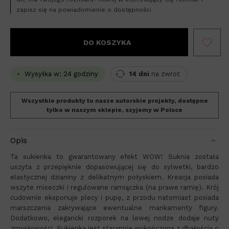
zapisz się na powiadomienie o dostępności
DO KOSZYKA
Wysyłka w: 24 godziny
14 dni
na zwrot
Wszystkie produkty to nasze autorskie projekty, dostępne
tylko w naszym sklepie, szyjemy w Polsce
Opis
Ta sukienka to gwarantowany efekt WOW! Suknia została
uszyta z przepięknie dopasowującej się do sylwetki, bardzo
elastycznej dzianiny z delikatnym połyskiem. Kreacja posiada
wszyte miseczki i regulowane ramiączka (na prawe ramię). Krój
cudownie eksponuje plecy i pupę, z przodu natomiast posiada
marszczenia zakrywające ewentualne mankamenty figury.
Dodatkowo, elegancki rozporek na lewej nodze dodaje nuty
zmysłowości. Sukienka jest starannie wykończona z dbałością o