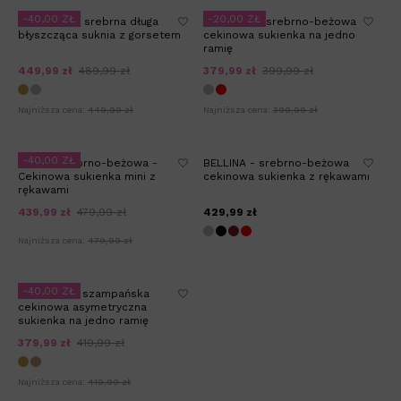
-40,00 ZŁ
-20,00 ZŁ
FAIRYTALE - srebrna długa
ENVOGUE - srebrno-beżowa
błyszcząca suknia z gorsetem
cekinowa sukienka na jedno
ramię
449,99 zł
489,99 zł
379,99 zł
399,99 zł
Najniższa cena:
449,99 zł
Najniższa cena:
399,99 zł
-40,00 ZŁ
DELICE srebrno-beżowa -
BELLINA - srebrno-beżowa
Cekinowa sukienka mini z
cekinowa sukienka z rękawami
rękawami
439,99 zł
479,99 zł
429,99 zł
Najniższa cena:
479,99 zł
-40,00 ZŁ
AURESSIA - szampańska
cekinowa asymetryczna
sukienka na jedno ramię
379,99 zł
419,99 zł
Najniższa cena:
419,99 zł