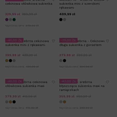
cekinowa ołówkowa sukienka
sukienka mini z szerokimi
rękawami
339,99 zł
369,99 zł
409,99 zł
Najniższa cena:
349,99 zł
-40,00 ZŁ
-20,00 ZŁ
MARASI - srebrna cekinowa
ILLUSION srebrna - Cekinowa
sukienka mini z rękawami
długa sukienka z gorsetem
399,99 zł
439,99 zł
379,99 zł
399,99 zł
Najniższa cena:
439,99 zł
Najniższa cena:
399,99 zł
-40,00 ZŁ
-40,00 ZŁ
ICONIC - srebrna cekinowa
GENEVIEVE - srebrna
ołówkowa sukienka maxi
błyszcząca sukienka maxi na
ramiączkach
379,99 zł
419,99 zł
359,99 zł
399,99 zł
Najniższa cena:
419,99 zł
Najniższa cena:
399,99 zł