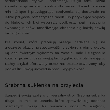
różnorodności stylów i preferencji. Dzięki temu każda
kobieta znajdzie strój idealny dla siebie. Sukienki srebrne
mini, lśniące i przyciągające spojrzenia, są doskonałe na
letnie przyjęcia, romantyczne randki lub porywające wypady
do klubów. Ich krój wspaniale podkreśla nogi i zapewnia
swobodę ruchów, umożliwiając cieszenie się każdą chwilą
bez ograniczeń.
Dla kobiet, które preferują kreacje nadające się na
uroczyste okazje, przygotowaliśmy sukienki srebrne długie.
Są one świetnym wyborem na wesele, bale i eleganckie
kolacje, gdzie chcesz wyglądać wyjątkowo i olśniewająco.
Każdy artykuł oferowany przez nas został stworzony, aby
podkreślić Twoją indywidualność i wyjątkowość.
Srebrna sukienka na przyjęcia
Uzupełnij swoją szafę o uniwersalny strój. Srebrna sukienka
długa lub mini to ubranie, które sprawdzi się podczas
rozmaitych okazji. Na weselach doda Ci elegancji,