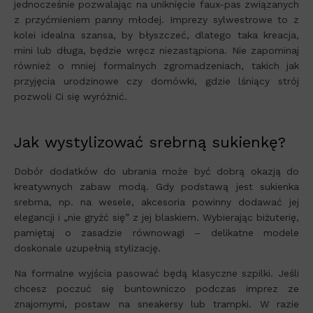
jednocześnie pozwalając na uniknięcie faux-pas związanych
z przyćmieniem panny młodej. Imprezy sylwestrowe to z
kolei idealna szansa, by błyszczeć, dlatego taka kreacja,
mini lub długa, będzie wręcz niezastąpiona. Nie zapominaj
również o mniej formalnych zgromadzeniach, takich jak
przyjęcia urodzinowe czy domówki, gdzie lśniący strój
pozwoli Ci się wyróżnić.
Jak wystylizować srebrną sukienkę?
Dobór dodatków do ubrania może być dobrą okazją do
kreatywnych zabaw modą. Gdy podstawą jest sukienka
srebrna, np. na wesele, akcesoria powinny dodawać jej
elegancji i „nie gryźć się” z jej blaskiem. Wybierając biżuterię,
pamiętaj o zasadzie równowagi – delikatne modele
doskonale uzupełnią stylizację.
Na formalne wyjścia pasować będą klasyczne szpilki. Jeśli
chcesz poczuć się buntowniczo podczas imprez ze
znajomymi, postaw na sneakersy lub trampki. W razie