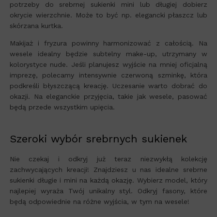
potrzeby do srebrnej sukienki mini lub długiej dobierz
okrycie wierzchnie. Może to być np. elegancki płaszcz lub
skórzana kurtka.
Makijaż i fryzura powinny harmonizować z całością. Na
wesele idealny będzie subtelny make-up, utrzymany w
kolorystyce nude. Jeśli planujesz wyjście na mniej oficjalną
imprezę, polecamy intensywnie czerwoną szminkę, która
podkreśli błyszczącą kreację. Uczesanie warto dobrać do
okazji. Na eleganckie przyjęcia, takie jak wesele, pasować
będą przede wszystkim upięcia.
Szeroki wybór srebrnych sukienek
Nie czekaj i odkryj już teraz niezwykłą kolekcję
zachwycających kreacji! Znajdziesz u nas idealne srebrne
sukienki długie i mini na każdą okazję. Wybierz model, który
najlepiej wyraża Twój unikalny styl. Odkryj fasony, które
będą odpowiednie na różne wyjścia, w tym na wesele!