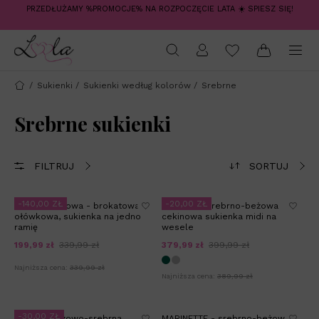
PRZEDŁUŻAMY %PROMOCJE% NA ROZPOCZĘCIE LATA ☀️ SPIESZ SIĘ!
/
Sukienki
/
Sukienki według kolorów
/
Srebrne
Srebrne sukienki
FILTRUJ
SORTUJ
-140,00 ZŁ
-20,00 ZŁ
TIFFANY beżowa - brokatowa,
ROSITTA - srebrno-beżowa
ołówkowa, sukienka na jedno
cekinowa sukienka midi na
ramię
wesele
199,99 zł
339,99 zł
379,99 zł
399,99 zł
Najniższa cena:
339,99 zł
Najniższa cena:
389,99 zł
-30,00 ZŁ
PELLA - beżowo-srebrna
MARINETTE - srebrno-beżowa