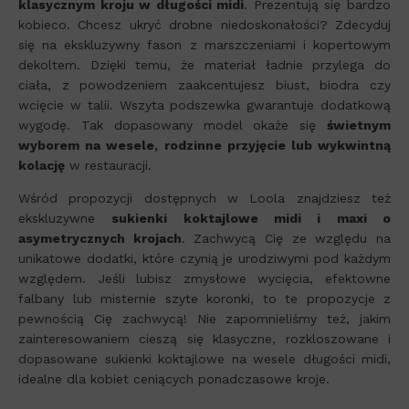
klasycznym kroju w długości midi
. Prezentują się bardzo
kobieco. Chcesz ukryć drobne niedoskonałości? Zdecyduj
się na ekskluzywny fason z marszczeniami i kopertowym
dekoltem. Dzięki temu, że materiał ładnie przylega do
ciała, z powodzeniem zaakcentujesz biust, biodra czy
wcięcie w talii. Wszyta podszewka gwarantuje dodatkową
wygodę. Tak dopasowany model okaże się
świetnym
wyborem na wesele, rodzinne przyjęcie lub wykwintną
kolację
w restauracji.
Wśród propozycji dostępnych w Loola znajdziesz też
ekskluzywne
sukienki koktajlowe midi i maxi o
asymetrycznych krojach
. Zachwycą Cię ze względu na
unikatowe dodatki, które czynią je urodziwymi pod każdym
względem. Jeśli lubisz zmysłowe wycięcia, efektowne
falbany lub misternie szyte koronki, to te propozycje z
pewnością Cię zachwycą! Nie zapomnieliśmy też, jakim
zainteresowaniem cieszą się klasyczne, rozkloszowane i
dopasowane sukienki koktajlowe na wesele długości midi,
idealne dla kobiet ceniących ponadczasowe kroje.