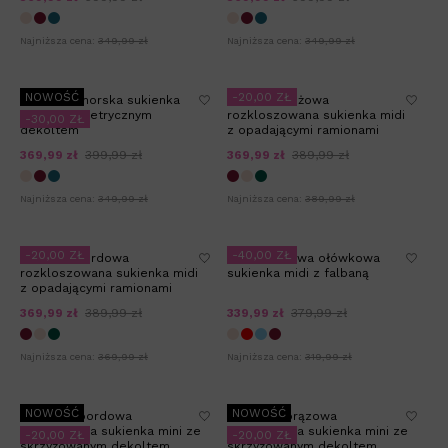
Najniższa cena:
349,99 zł
Najniższa cena:
349,99 zł
NOWOŚĆ
-20,00 ZŁ
OLINDA - morska sukienka
PADMA - beżowa
mini z asymetrycznym
rozkloszowana sukienka midi
-30,00 ZŁ
dekoltem
z opadającymi ramionami
369,99 zł
399,99 zł
369,99 zł
389,99 zł
Najniższa cena:
349,99 zł
Najniższa cena:
389,99 zł
-20,00 ZŁ
-40,00 ZŁ
PADMA - bordowa
TINA - beżowa ołówkowa
rozkloszowana sukienka midi
sukienka midi z falbaną
z opadającymi ramionami
369,99 zł
389,99 zł
339,99 zł
379,99 zł
Najniższa cena:
369,99 zł
Najniższa cena:
319,99 zł
NOWOŚĆ
NOWOŚĆ
MALIBU - bordowa
MALIBU - brązowa
dopasowana sukienka mini ze
dopasowana sukienka mini ze
-20,00 ZŁ
-20,00 ZŁ
skrzyżowanym dekoltem
skrzyżowanym dekoltem