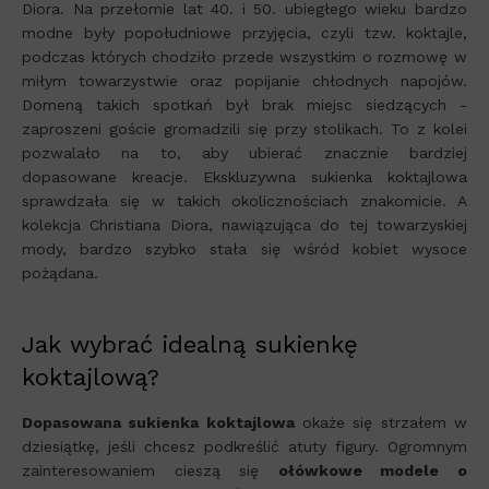
Diora. Na przełomie lat 40. i 50. ubiegłego wieku bardzo
modne były popołudniowe przyjęcia, czyli tzw. koktajle,
podczas których chodziło przede wszystkim o rozmowę w
miłym towarzystwie oraz popijanie chłodnych napojów.
Domeną takich spotkań był brak miejsc siedzących -
zaproszeni goście gromadzili się przy stolikach. To z kolei
pozwalało na to, aby ubierać znacznie bardziej
dopasowane kreacje. Ekskluzywna sukienka koktajlowa
sprawdzała się w takich okolicznościach znakomicie. A
kolekcja Christiana Diora, nawiązująca do tej towarzyskiej
mody, bardzo szybko stała się wśród kobiet wysoce
pożądana.
Jak wybrać idealną sukienkę
koktajlową?
Dopasowana sukienka koktajlowa
okaże się strzałem w
dziesiątkę, jeśli chcesz podkreślić atuty figury. Ogromnym
zainteresowaniem cieszą się
ołówkowe modele o