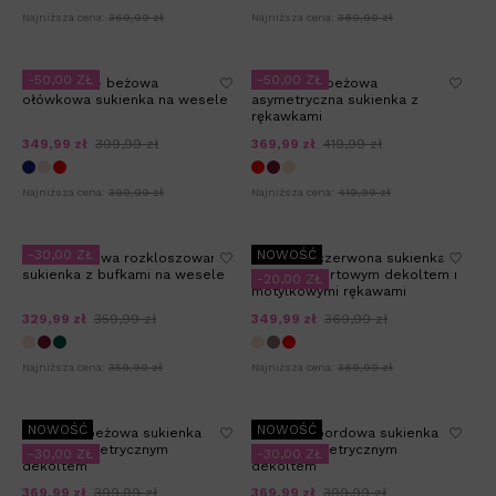
Najniższa cena:
369,99 zł
Najniższa cena:
389,99 zł
-50,00 ZŁ
-50,00 ZŁ
AMBROSIA - beżowa
CARMINA - beżowa
ołówkowa sukienka na wesele
asymetryczna sukienka z
rękawkami
349,99 zł
399,99 zł
369,99 zł
419,99 zł
Najniższa cena:
399,99 zł
Najniższa cena:
419,99 zł
-30,00 ZŁ
NOWOŚĆ
GERI - beżowa rozkloszowana
INSPIRA - czerwona sukienka
sukienka z bufkami na wesele
midi z kopertowym dekoltem i
-20,00 ZŁ
motylkowymi rękawami
329,99 zł
359,99 zł
349,99 zł
369,99 zł
Najniższa cena:
359,99 zł
Najniższa cena:
369,99 zł
NOWOŚĆ
NOWOŚĆ
OLINDA - beżowa sukienka
OLINDA - bordowa sukienka
mini z asymetrycznym
mini z asymetrycznym
-30,00 ZŁ
-30,00 ZŁ
dekoltem
dekoltem
369,99 zł
399,99 zł
369,99 zł
399,99 zł