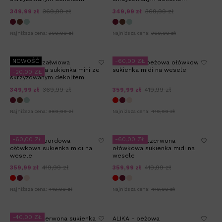
349,99 zł
369,99 zł
349,99 zł
369,99 zł
Najniższa cena:
369,99 zł
Najniższa cena:
369,99 zł
NOWOŚĆ
-60,00 ZŁ
MALIBU - szałwiowa
SANTANA - beżowa ołówkowa
dopasowana sukienka mini ze
sukienka midi na wesele
-20,00 ZŁ
skrzyżowanym dekoltem
349,99 zł
369,99 zł
359,99 zł
419,99 zł
Najniższa cena:
369,99 zł
Najniższa cena:
419,99 zł
-60,00 ZŁ
-60,00 ZŁ
SANTANA - bordowa
SANTANA - czerwona
ołówkowa sukienka midi na
ołówkowa sukienka midi na
wesele
wesele
359,99 zł
419,99 zł
359,99 zł
419,99 zł
Najniższa cena:
419,99 zł
Najniższa cena:
419,99 zł
-40,00 ZŁ
ISOLDE - czerwona sukienka
ALIKA - beżowa