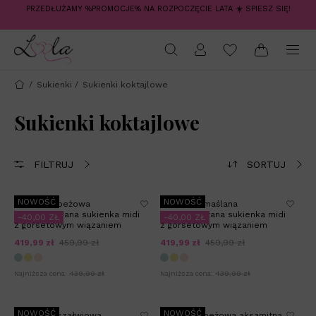
PRZEDŁUŻAMY %PROMOCJE% NA ROZPOCZĘCIE LATA ☀️ SPIESZ SIĘ!
/
Sukienki
/
Sukienki koktajlowe
Sukienki koktajlowe
FILTRUJ
SORTUJ
NOWOŚĆ
NOWOŚĆ
EVELINE - beżowa
EVELINE - maślana
rozkloszowana sukienka midi
rozkloszowana sukienka midi
-40,00 ZŁ
-40,00 ZŁ
z gorsetowym wiązaniem
z gorsetowym wiązaniem
419,99 zł
459,99 zł
419,99 zł
459,99 zł
Najniższa cena:
439,99 zł
Najniższa cena:
439,99 zł
NOWOŚĆ
NOWOŚĆ
EVELINE - szałwiowa
VELORA - beżowa aksamitna