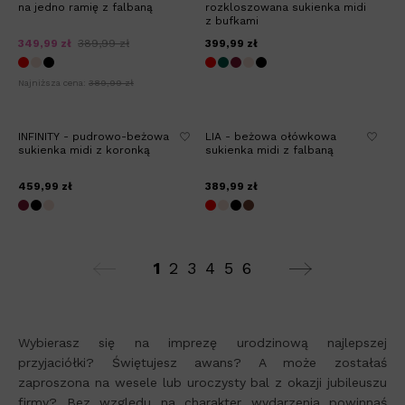
na jedno ramię z falbaną
rozkloszowana sukienka midi
z bufkami
349,99 zł
389,99 zł
399,99 zł
Najniższa cena:
389,99 zł
INFINITY - pudrowo-beżowa
LIA - beżowa ołówkowa
sukienka midi z koronką
sukienka midi z falbaną
459,99 zł
389,99 zł
1
2
3
4
5
6
Wybierasz się na imprezę urodzinową najlepszej
przyjaciółki? Świętujesz awans? A może zostałaś
zaproszona na wesele lub uroczysty bal z okazji jubileuszu
firmy? Bez względu na charakter wydarzenia powinnaś