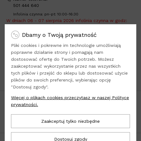
501 444 640
Infolinia czynna: pn-pt: 10:00-16:30
W dniach 06 - 07 sierpnia 2026 infolinia czynna w godz:
10:00 - 13:00
.
Dbamy o Twoją prywatność
Adres do wysyłki:
Loola -
tylko sprzedaż online
Pliki cookies i pokrewne im technologie umożliwiają
Dys, ul. Kwiatowa 8
poprawne działanie strony i pomagają nam
dostosować ofertę do Twoich potrzeb. Możesz
21-003 Ciecierzyn
zaakceptować wykorzystanie przez nas wszystkich
woj. lubelskie
tych plików i przejść do sklepu lub dostosować użycie
plików do swoich preferencji, wybierając opcję
Odwiedź nasze
Social Media
"Dostosuj zgody".
Więcej o plikach cookies przeczytasz w naszej Polityce
POPULARNE KATEGORIE
prywatności.
INFORMACJE
Zaakceptuj tylko niezbędne
OBSŁUGA KLIENTA
Dostosuj zgody