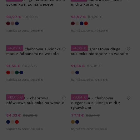
sukienka maxi na wesele
midi z koronką
93,97 €
101,20 €
93,97 €
101,20 €
Najniższa cena:
96,38 €
Najniższa cena:
101,20 €
-4,82 €
-4,82 €
BALLEA - chabrowa sukienka
LAYONA - granatowa długa
maxi z falbanami na wesele
sukienka nietoperz na wesele
91,56 €
96,38 €
91,56 €
96,38 €
Najniższa cena:
96,38 €
Najniższa cena:
96,38 €
-12,05 €
-9,64 €
AMBROSIA - chabrowa
MAGNOLIA - chabrowa
ołówkowa sukienka na wesele
elegancka sukienka midi z
rękawkami
84,33 €
96,38 €
77,11 €
86,74 €
Najniższa cena:
96,38 €
Najniższa cena:
81,93 €