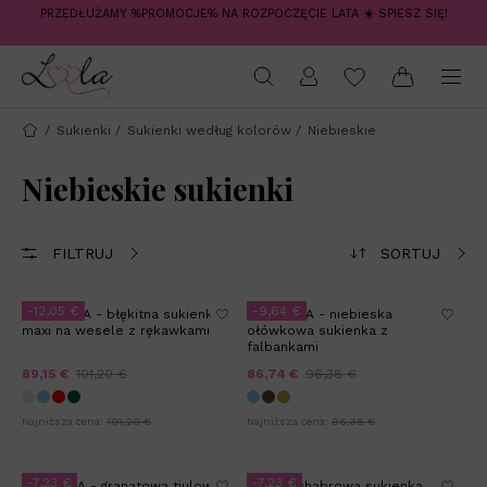
PRZEDŁUŻAMY %PROMOCJE% NA ROZPOCZĘCIE LATA ☀️ SPIESZ SIĘ!
/
Sukienki
/
Sukienki według kolorów
/
Niebieskie
Niebieskie sukienki
FILTRUJ
SORTUJ
-12,05 €
-9,64 €
EMERALDA - błękitna sukienka
ROCHELLA - niebieska
maxi na wesele z rękawkami
ołówkowa sukienka z
falbankami
89,15 €
101,20 €
86,74 €
96,38 €
Najniższa cena:
101,20 €
Najniższa cena:
96,38 €
-7,23 €
-7,23 €
PRISCILLA - granatowa tiulowa
AFIYA - chabrowa sukienka