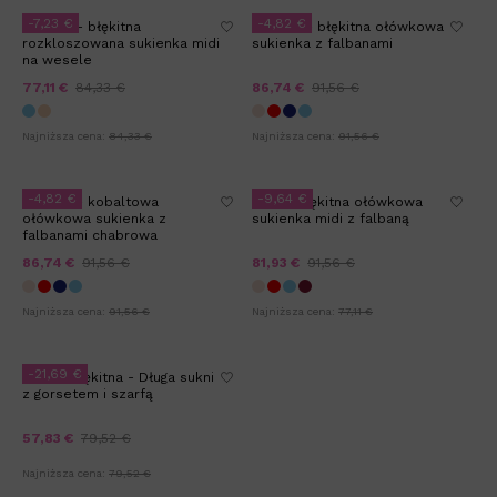
-7,23 €
-4,82 €
VAYOLA - błękitna
KATNES - błękitna ołówkowa
rozkloszowana sukienka midi
sukienka z falbanami
na wesele
77,11 €
84,33 €
86,74 €
91,56 €
Najniższa cena:
84,33 €
Najniższa cena:
91,56 €
-4,82 €
-9,64 €
KATNES - kobaltowa
TINA - błękitna ołówkowa
ołówkowa sukienka z
sukienka midi z falbaną
falbanami chabrowa
86,74 €
91,56 €
81,93 €
91,56 €
Najniższa cena:
91,56 €
Najniższa cena:
77,11 €
-21,69 €
LUANA błękitna - Długa suknia
z gorsetem i szarfą
57,83 €
79,52 €
Najniższa cena:
79,52 €