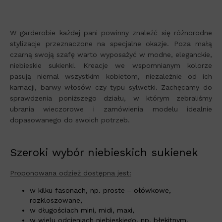
W garderobie każdej pani powinny znaleźć się różnorodne
stylizacje przeznaczone na specjalne okazje. Poza małą
czarną swoją szafę warto wyposażyć w modne, eleganckie,
niebieskie sukienki. Kreacje we wspomnianym kolorze
pasują niemal wszystkim kobietom, niezależnie od ich
karnacji, barwy włosów czy typu sylwetki. Zachęcamy do
sprawdzenia poniższego działu, w którym zebraliśmy
ubrania wieczorowe i zamówienia modelu idealnie
dopasowanego do swoich potrzeb.
Szeroki wybór niebieskich sukienek
Proponowana odzież dostępna jest:
w kilku fasonach, np. proste ‒ ołówkowe,
rozkloszowane,
w długościach mini, midi, maxi,
w wielu odcieniach niebieskiego, np. błękitnym,