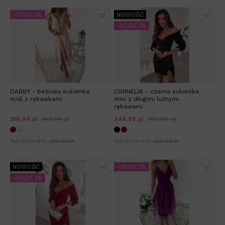
-30,00 ZŁ
NOWOŚĆ
-50,00 ZŁ
DABBY - beżowa sukienka
CORNELIA - czarna sukienka
midi z rękawkami
mini z długimi luźnymi
rękawami
319,99 zł
349,99 zł
349,99 zł
399,99 zł
Najniższa cena:
339,99 zł
Najniższa cena:
399,99 zł
NOWOŚĆ
-30,00 ZŁ
-50,00 ZŁ