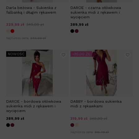
Darla beżowa - Sukienka z
DARCIE - czarna ołówkowa
falbanką i długim rękawem
sukienka midi z rękawem i
wycięciem
329,99 zł
349,99 zł
389,99 zł
Najniższa cena:
349,99 zł
NOWOŚĆ
-30,00 ZŁ
DARCIE - bordowa ołówkowa
DABBY - bordowa sukienka
sukienka midi z rękawem i
midi z rękawkami
wycięciem
389,99 zł
319,99 zł
349,99 zł
Najniższa cena:
313,49 zł