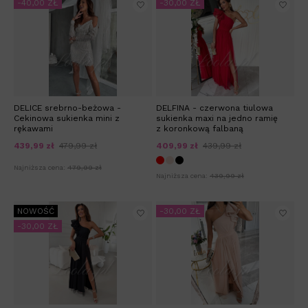
-40,00 ZŁ
-30,00 ZŁ
DELICE srebrno-beżowa -
DELFINA - czerwona tiulowa
Cekinowa sukienka mini z
sukienka maxi na jedno ramię
rękawami
z koronkową falbaną
439,99 zł
479,99 zł
409,99 zł
439,99 zł
Najniższa cena:
479,99 zł
Najniższa cena:
439,99 zł
NOWOŚĆ
-30,00 ZŁ
-30,00 ZŁ