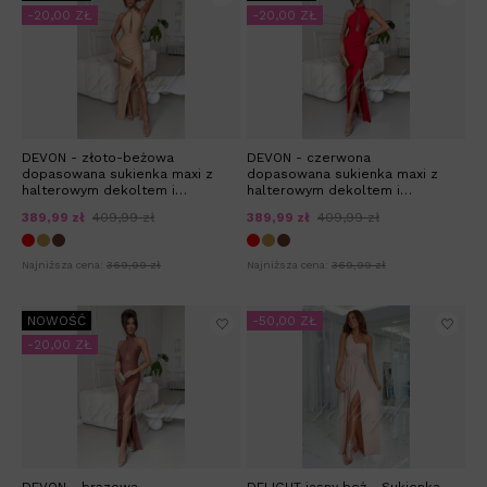
-20,00 ZŁ
-20,00 ZŁ
DEVON - złoto-beżowa
DEVON - czerwona
dopasowana sukienka maxi z
dopasowana sukienka maxi z
halterowym dekoltem i
halterowym dekoltem i
wycięciem
wycięciem
389,99 zł
409,99 zł
389,99 zł
409,99 zł
Najniższa cena:
369,99 zł
Najniższa cena:
369,99 zł
NOWOŚĆ
-50,00 ZŁ
-20,00 ZŁ
DEVON - brązowa
DELIGHT jasny beż - Sukienka