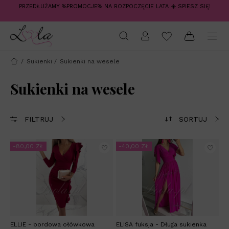
PRZEDŁUŻAMY %PROMOCJE% NA ROZPOCZĘCIE LATA ☀️ SPIESZ SIĘ!
/
Sukienki
/
Sukienki na wesele
Sukienki na wesele
FILTRUJ
SORTUJ
-80,00 ZŁ
-40,00 ZŁ
ELLIE - bordowa ołówkowa
ELISA fuksja - Długa sukienka