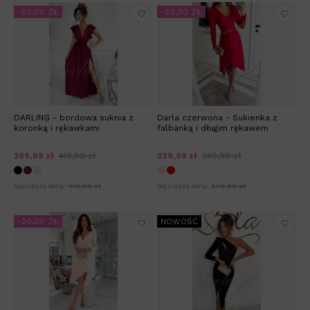
-50,00 ZŁ
-20,00 ZŁ
DARLING - bordowa suknia z
Darla czerwona - Sukienka z
koronką i rękawkami
falbanką i długim rękawem
369,99 zł
419,99 zł
329,99 zł
349,99 zł
Najniższa cena:
419,99 zł
Najniższa cena:
349,99 zł
-20,00 ZŁ
NOWOŚĆ