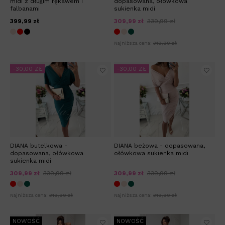
midi z długim rękawem i
dopasowana, ołówkowa
falbanami
sukienka midi
399,99 zł
309,99 zł
339,99 zł
Najniższa cena:
319,99 zł
-30,00 ZŁ
-30,00 ZŁ
DIANA butelkowa -
DIANA beżowa - dopasowana,
dopasowana, ołówkowa
ołówkowa sukienka midi
sukienka midi
309,99 zł
339,99 zł
309,99 zł
339,99 zł
Najniższa cena:
319,99 zł
Najniższa cena:
319,99 zł
NOWOŚĆ
NOWOŚĆ