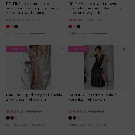
DELFINA - czarna tiulowa
DELFINA - beżowa tiulowa
sukienka maxi na jedno ramię
sukienka maxi na jedno ramię
z koronkową falbaną
z koronkową falbaną
409,99 zł
439,99 zł
409,99 zł
439,99 zł
Najniższa cena:
439,99 zł
Najniższa cena:
439,99 zł
-50,00 ZŁ
-50,00 ZŁ
DARLING - pudrowy beż suknia
DARLING - czarna suknia z
z koronką i rękawkami
koronką i rękawkami
369,99 zł
419,99 zł
369,99 zł
419,99 zł
Najniższa cena:
419,99 zł
Najniższa cena:
419,99 zł