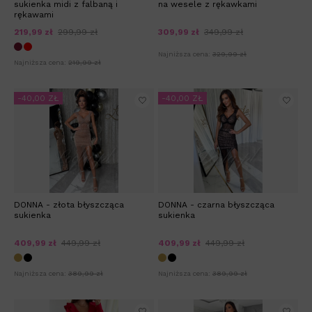
sukienka midi z falbaną i
na wesele z rękawkami
rękawami
219,99 zł
299,99 zł
309,99 zł
349,99 zł
Najniższa cena:
329,99 zł
Najniższa cena:
219,99 zł
-40,00 ZŁ
-40,00 ZŁ
DONNA - złota błyszcząca
DONNA - czarna błyszcząca
sukienka
sukienka
409,99 zł
449,99 zł
409,99 zł
449,99 zł
Najniższa cena:
389,99 zł
Najniższa cena:
389,99 zł