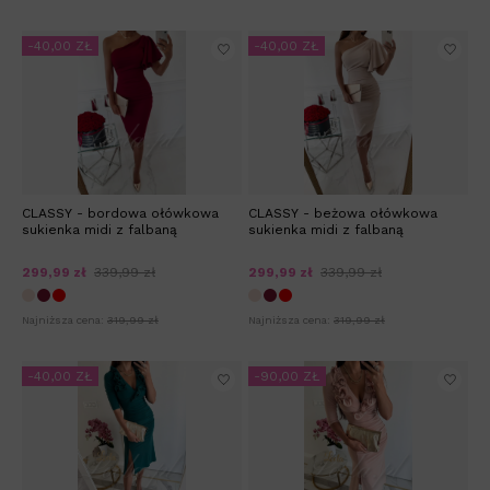
-40,00 ZŁ
-40,00 ZŁ
CLASSY - bordowa ołówkowa
CLASSY - beżowa ołówkowa
sukienka midi z falbaną
sukienka midi z falbaną
299,99 zł
339,99 zł
299,99 zł
339,99 zł
Najniższa cena:
319,99 zł
Najniższa cena:
319,99 zł
-40,00 ZŁ
-90,00 ZŁ