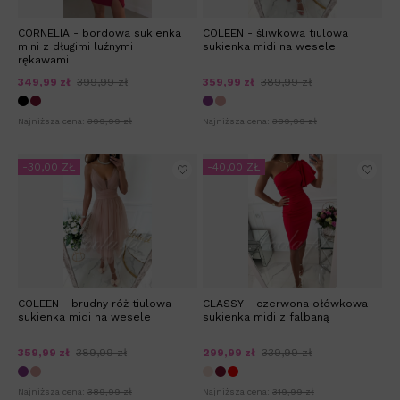
CORNELIA - bordowa sukienka
COLEEN - śliwkowa tiulowa
mini z długimi luźnymi
sukienka midi na wesele
rękawami
349,99 zł
399,99 zł
359,99 zł
389,99 zł
Najniższa cena:
399,99 zł
Najniższa cena:
389,99 zł
-30,00 ZŁ
-40,00 ZŁ
COLEEN - brudny róż tiulowa
CLASSY - czerwona ołówkowa
sukienka midi na wesele
sukienka midi z falbaną
359,99 zł
389,99 zł
299,99 zł
339,99 zł
Najniższa cena:
389,99 zł
Najniższa cena:
319,99 zł