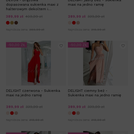
dopasowana sukienka maxi z
maxi na jedno ramię
halterowym dekoltem i
wycięciem
389,99 zł
409,99 zł
289,99 zł
339,99 zł
Najniższa cena:
369,99 zł
Najniższa cena:
319,99 zł
-50,00 ZŁ
-50,00 ZŁ
DELIGHT czerwona - Sukienka
DELIGHT ciemny beż -
maxi na jedno ramię
Sukienka maxi na jedno ramię
289,99 zł
339,99 zł
289,99 zł
339,99 zł
Najniższa cena:
319,99 zł
Najniższa cena:
319,99 zł