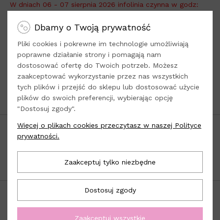
W dniach 06 - 07 sierpnia 2026 infolinia czynna w godz:
10:00 - 13:00
.
Dbamy o Twoją prywatność
Adres do wysyłki:
Loola -
tylko sprzedaż online
Pliki cookies i pokrewne im technologie umożliwiają
Dys, ul. Kwiatowa 8
poprawne działanie strony i pomagają nam
dostosować ofertę do Twoich potrzeb. Możesz
21-003 Ciecierzyn
zaakceptować wykorzystanie przez nas wszystkich
woj. lubelskie
tych plików i przejść do sklepu lub dostosować użycie
plików do swoich preferencji, wybierając opcję
Odwiedź nasze
Social Media
"Dostosuj zgody".
Więcej o plikach cookies przeczytasz w naszej Polityce
POPULARNE KATEGORIE
prywatności.
INFORMACJE
OBSŁUGA KLIENTA
Zaakceptuj tylko niezbędne
Dostosuj zgody
Zaakceptuj wszystkie