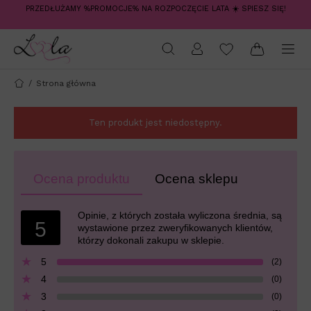
PRZEDŁUŻAMY %PROMOCJE% NA ROZPOCZĘCIE LATA ☀️ SPIESZ SIĘ!
/
Strona główna
Ten produkt jest niedostępny.
Ocena produktu
Ocena sklepu
Opinie, z których została wyliczona średnia, są
5
wystawione przez zweryfikowanych klientów,
którzy dokonali zakupu w sklepie.
5
(2)
4
(0)
3
(0)