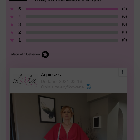
5
(4)
4
(0)
3
(0)
2
(0)
1
(0)
Agnieszka
Dodano: 2024-03-18
Opinia zweryfikowana