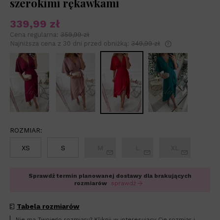
szerokimi rękawkami
339,99 zł
Cena regularna:
359,99 zł
Najniższa cena z 30 dni przed obniżką:
349,99 zł
Jeżeli produkt 
niż 30 dni, wyśw
od momentu, ki
sprzedaży.
ROZMIAR:
XS
S
M
L
XL
Sprawdź termin planowanej dostawy dla brakujących
rozmiarów
sprawdź
Tabela rozmiarów
Nie ma Twojego rozmiaru? Kliknij w interesujący Cię rozmiar i