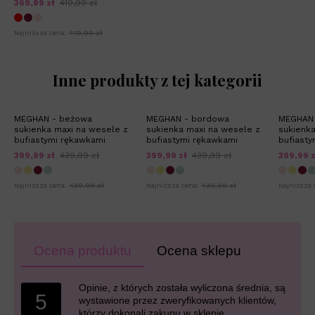
369,99 zł
419,99 zł
Najniższa cena:
419,99 zł
Inne produkty z tej kategorii
MEGHAN - beżowa
MEGHAN - bordowa
MEGHAN 
sukienka maxi na wesele z
sukienka maxi na wesele z
sukienka
bufiastymi rękawkami
bufiastymi rękawkami
bufiasty
399,99 zł
439,99 zł
399,99 zł
439,99 zł
399,99 z
Najniższa cena:
439,99 zł
Najniższa cena:
439,99 zł
Najniższa 
Ocena produktu
Ocena sklepu
Opinie, z których została wyliczona średnia, są
5
wystawione przez zweryfikowanych klientów,
którzy dokonali zakupu w sklepie.