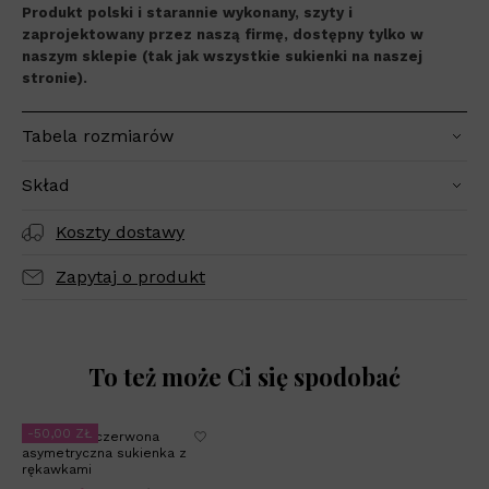
Produkt polski i starannie wykonany, szyty i
zaprojektowany przez naszą firmę, dostępny tylko w
naszym sklepie (tak jak wszystkie sukienki na naszej
stronie).
Tabela rozmiarów
Skład
Koszty dostawy
Zapytaj o produkt
To też może Ci się spodobać
-50,00 ZŁ
CARMINA - czerwona
asymetryczna sukienka z
rękawkami