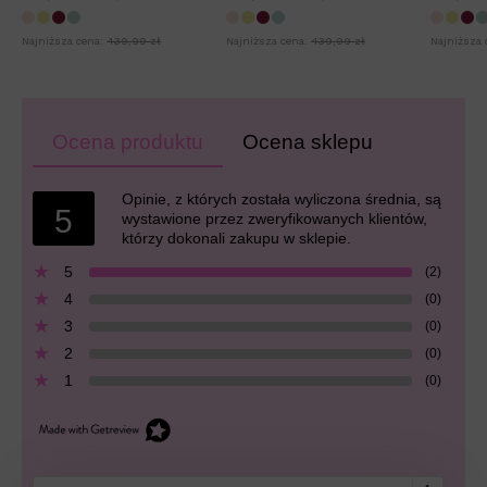
Najniższa cena:
439,99 zł
Najniższa cena:
439,99 zł
Najniższa 
Ocena produktu
Ocena sklepu
Opinie, z których została wyliczona średnia, są
5
wystawione przez zweryfikowanych klientów,
którzy dokonali zakupu w sklepie.
5
(2)
4
(0)
3
(0)
2
(0)
1
(0)