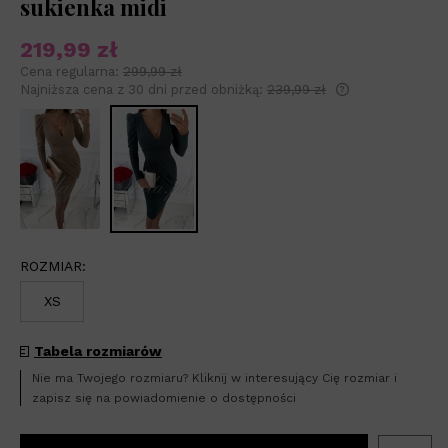
sukienka midi
219,99 zł
Cena regularna:
299,99 zł
Najniższa cena z 30 dni przed obniżką:
239,99 zł
Jeżeli produkt 
niż 30 dni, wyśw
od momentu, ki
sprzedaży.
ROZMIAR:
XS
Tabela rozmiarów
Nie ma Twojego rozmiaru? Kliknij w interesujący Cię rozmiar i
zapisz się na powiadomienie o dostępności