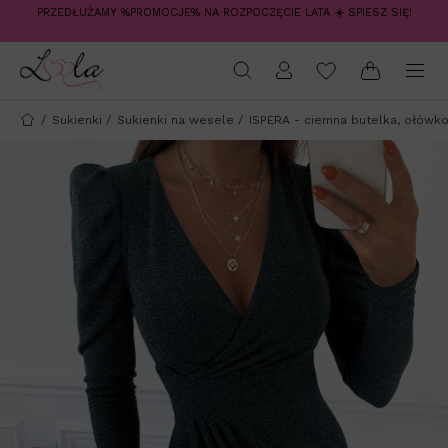
PRZEDŁUŻAMY %PROMOCJE% NA ROZPOCZĘCIE LATA ☀️ SPIESZ SIĘ!
/
Sukienki
/
Sukienki na wesele
/
ISPERA - ciemna butelka, ołówk