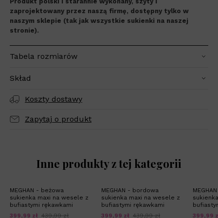
Produkt polski i starannie wykonany, szyty i
zaprojektowany przez naszą firmę, dostępny tylko w
naszym sklepie (tak jak wszystkie sukienki na naszej
stronie).
Tabela rozmiarów
Skład
Koszty dostawy
Zapytaj o produkt
Inne produkty z tej kategorii
MEGHAN - beżowa
MEGHAN - bordowa
MEGHAN 
sukienka maxi na wesele z
sukienka maxi na wesele z
sukienka
bufiastymi rękawkami
bufiastymi rękawkami
bufiasty
399,99 zł
439,99 zł
399,99 zł
439,99 zł
399,99 z