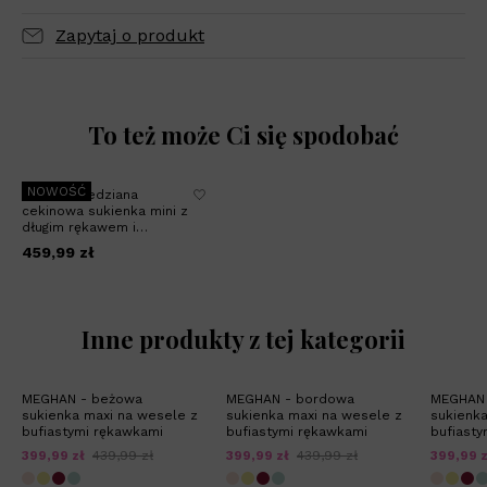
Zapytaj o produkt
To też może Ci się spodobać
NOWOŚĆ
POSH - miedziana
cekinowa sukienka mini z
długim rękawem i
wycięciem w dekolcie
459,99 zł
Inne produkty z tej kategorii
MEGHAN - beżowa
MEGHAN - bordowa
MEGHAN 
sukienka maxi na wesele z
sukienka maxi na wesele z
sukienka
bufiastymi rękawkami
bufiastymi rękawkami
bufiasty
399,99 zł
439,99 zł
399,99 zł
439,99 zł
399,99 z