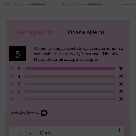
Najniższa cena:
439,99 zł
Najniższa cena:
439,99 zł
Najniższa 
Ocena produktu
Ocena sklepu
Opinie, z których została wyliczona średnia, są
5
wystawione przez zweryfikowanych klientów,
którzy dokonali zakupu w sklepie.
5
(6)
4
(0)
3
(0)
2
(0)
1
(0)
Marta