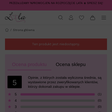
PRZEDŁUŻAMY %PROMOCJE% NA ROZPOCZĘCIE LATA ☀️ SPIESZ SIĘ!
/
Strona główna
Ten produkt jest niedostępny.
Ocena produktu
Ocena sklepu
Opinie, z których została wyliczona średnia, są
5
wystawione przez zweryfikowanych klientów,
którzy dokonali zakupu w sklepie.
5
(1)
4
(0)
3
(0)