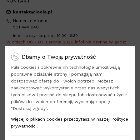
KONTAKT
kontakt@loola.pl
Numer telefonu:
501 444 640
Infolinia czynna: pn-pt: 10:00-16:30
W dniach 06 - 07 sierpnia 2026 infolinia czynna w godz:
10:00 - 13:00
.
Dbamy o Twoją prywatność
Adres do wysyłki:
Loola -
tylko sprzedaż online
Pliki cookies i pokrewne im technologie umożliwiają
Dys, ul. Kwiatowa 8
poprawne działanie strony i pomagają nam
21-003 Ciecierzyn
dostosować ofertę do Twoich potrzeb. Możesz
zaakceptować wykorzystanie przez nas wszystkich
woj. lubelskie
tych plików i przejść do sklepu lub dostosować użycie
plików do swoich preferencji, wybierając opcję
Odwiedź nasze
Social Media
"Dostosuj zgody".
Więcej o plikach cookies przeczytasz w naszej Polityce
POPULARNE KATEGORIE
prywatności.
INFORMACJE